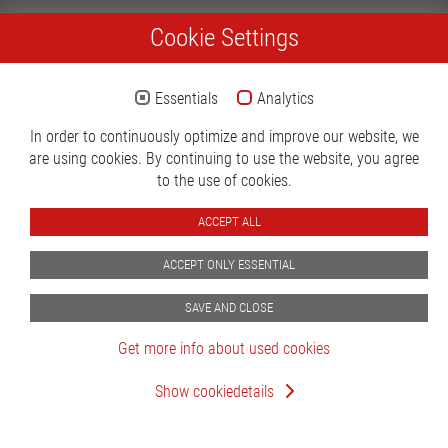
Cookie Settings
Aktuell keine Produkte
Essentials
Analytics
General Terms & Conditions
Imprint
Privacy policy
In order to continuously optimize and improve our website, we
are using cookies. By continuing to use the website, you agree
to the use of cookies.
ACCEPT ALL
ACCEPT ONLY ESSENTIAL
SAVE AND CLOSE
Get more info about used cookies
Show cookiedetails