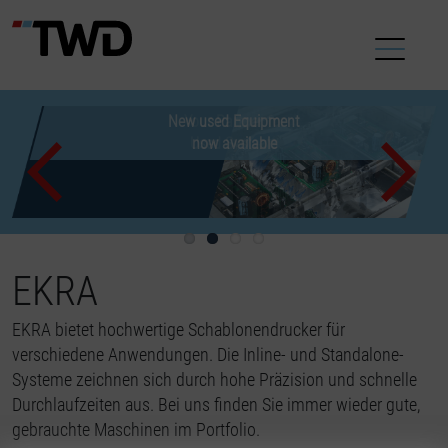
Used machines make
New used Equipment
Customized offers
Your Partner for
new acquisitions superfluous
for your Production
Used Systems
now available
Previous
EKRA
EKRA bietet hochwertige Schablonendrucker für
verschiedene Anwendungen. Die Inline- und Standalone-
Systeme zeichnen sich durch hohe Präzision und schnelle
Durchlaufzeiten aus. Bei uns finden Sie immer wieder gute,
gebrauchte Maschinen im Portfolio.