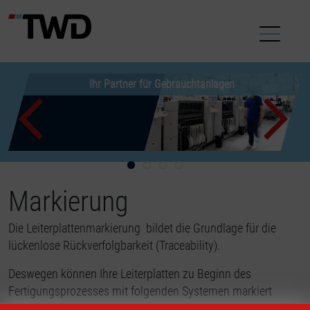
Ihr Partner für Gebrauchtanlagen
Neue Gebrauchtanlagen
Passgenaue Angebote
Gebrauchtmaschinen
machen Neuanschaffungen überflüssig
für Ihre Produktion
jetzt verfügbar
Previous
Markierung
Die Leiterplattenmarkierung bildet die Grundlage für die
lückenlose Rückverfolgbarkeit (Traceability).
Deswegen können Ihre Leiterplatten zu Beginn des
Fertigungsprozesses mit folgenden Systemen markiert
werden: Injektdruck, Labelbeschriftung. In einer Datenbank