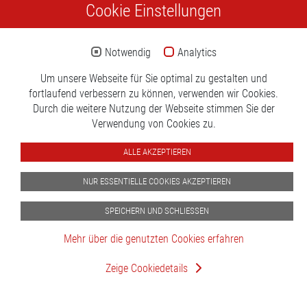
Cookie Einstellungen
werden dann die Informationen zu Bauelementen mit der
Leiterplatte verknüpft.
Notwendig
Analytics
Aktuell keine Produkte
Um unsere Webseite für Sie optimal zu gestalten und
fortlaufend verbessern zu können, verwenden wir Cookies.
Durch die weitere Nutzung der Webseite stimmen Sie der
Verwendung von Cookies zu.
AGB
Impressum
Datenschutzerklärung
Newsletter
ALLE AKZEPTIEREN
NUR ESSENTIELLE COOKIES AKZEPTIEREN
SPEICHERN UND SCHLIESSEN
Mehr über die genutzten Cookies erfahren
Zeige Cookiedetails