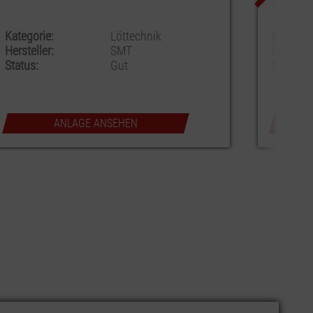
L550XB170XH95
Kategorie:
Sonstiges Equipment
Hersteller:
ESD
Status:
Gut
ANLAGE ANSEHEN