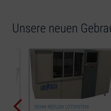
Unsere neuen Gebra
XS N2
EBSO SPA 400 F