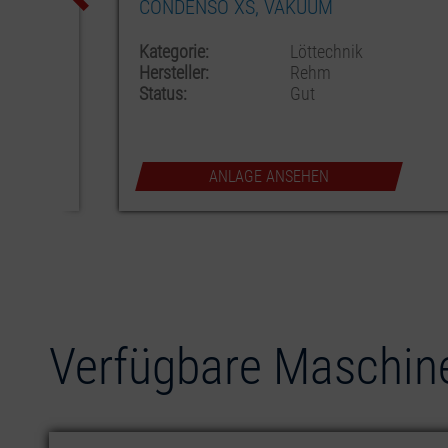
SELEKTIVLÖTSYSTEM
Löttechnik
Kategorie:
Löttechni
SMT
Hersteller:
EBSO
Gut
Status:
Gut
EHEN
ANLAGE ANSEHEN
Verfügbare Maschin