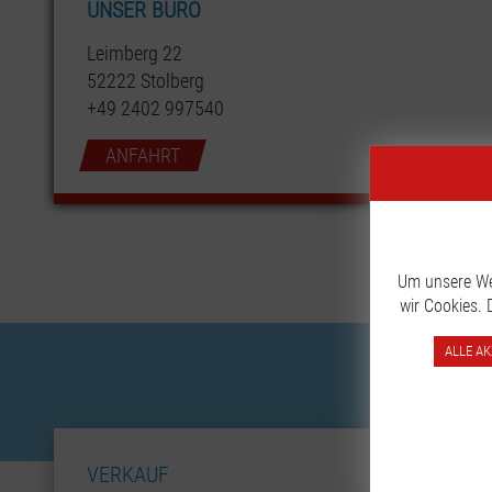
UNSER BÜRO
Leimberg 22
52222 Stolberg
+49 2402 997540
ANFAHRT
Um unsere Web
wir Cookies.
ALLE AK
VERKAUF