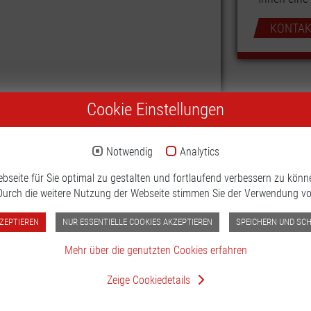
KONTAK
Cookie Einstellungen
Notwendig
Analytics
seite für Sie optimal zu gestalten und fortlaufend verbessern zu kön
 Durch die weitere Nutzung der Webseite stimmen Sie der Verwendung vo
ZEPTIEREN
NUR ESSENTIELLE COOKIES AKZEPTIEREN
SPEICHERN UND SCHL
AGB
Impressum
Datenschutzerklärung
Newsletter
Mehr über die genutzten Cookies erfahren
Zeige Cookiedetails
ANKAUF