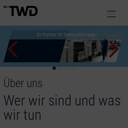
Ihr Partner für Gebrauchtanlagen
Neue Gebrauchtanlagen
Passgenaue Angebote
Gebrauchtmaschinen
machen Neuanschaffungen überflüssig
für Ihre Produktion
jetzt verfügbar
Previous
Über uns
Wer wir sind und was
wir tun