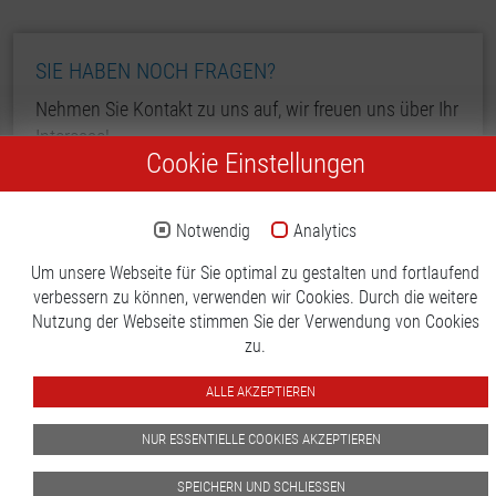
SIE HABEN NOCH FRAGEN?
Nehmen Sie Kontakt zu uns auf, wir freuen uns über Ihr
Interesse!
Cookie Einstellungen
TWD GmbH
Thorsten Düvel
Leimberg 22
Notwendig
Analytics
52222 Stolberg
Um unsere Webseite für Sie optimal zu gestalten und fortlaufend
Telefon:
+49 2402 997540
verbessern zu können, verwenden wir Cookies. Durch die weitere
E-Mail:
info@twdgmbh.de
Nutzung der Webseite stimmen Sie der Verwendung von Cookies
zu.
KONTAKT
ALLE AKZEPTIEREN
NUR ESSENTIELLE COOKIES AKZEPTIEREN
SPEICHERN UND SCHLIESSEN